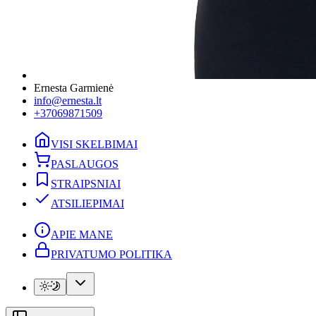
Ernesta Garmienė
info@ernesta.lt
+37069871509
VISI SKELBIMAI
PASLAUGOS
STRAIPSNIAI
ATSILIEPIMAI
APIE MANE
PRIVATUMO POLITIKA