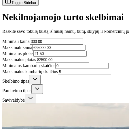
Toggle Sidebar
Nekilnojamojo turto skelbimai
Raskite savo tobulą būstą iš mūsų namų, butų, sklypų ir komercinių p
Minimali kaina
Maksimali kaina
Minimalus plotas
Maksimalus plotas
Minimalus kambarių skaičius
Maksimalus kambarių skaičius
Skelbimo tipas
Pardavimo tipas
Savivaldybė