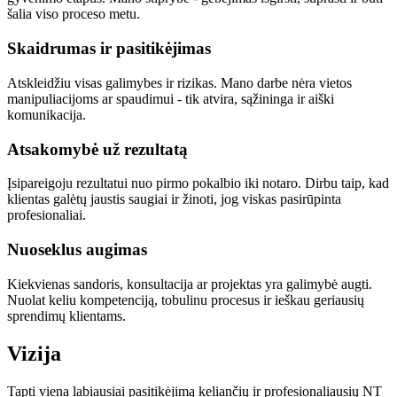
šalia viso proceso metu.
Skaidrumas ir pasitikėjimas
Atskleidžiu visas galimybes ir rizikas. Mano darbe nėra vietos
manipuliacijoms ar spaudimui - tik atvira, sąžininga ir aiški
komunikacija.
Atsakomybė už rezultatą
Įsipareigoju rezultatui nuo pirmo pokalbio iki notaro. Dirbu taip, kad
klientas galėtų jaustis saugiai ir žinoti, jog viskas pasirūpinta
profesionaliai.
Nuoseklus augimas
Kiekvienas sandoris, konsultacija ar projektas yra galimybė augti.
Nuolat keliu kompetenciją, tobulinu procesus ir ieškau geriausių
sprendimų klientams.
Vizija
Tapti viena labiausiai pasitikėjimą keliančių ir profesionaliausių NT