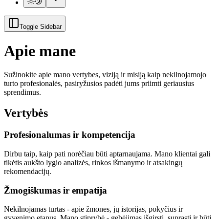
Toggle Sidebar
Apie mane
Sužinokite apie mano vertybes, viziją ir misiją kaip nekilnojamojo
turto profesionalės, pasiryžusios padėti jums priimti geriausius
sprendimus.
Vertybės
Profesionalumas ir kompetencija
Dirbu taip, kaip pati norėčiau būti aptarnaujama. Mano klientai gali
tikėtis aukšto lygio analizės, rinkos išmanymo ir atsakingų
rekomendacijų.
Žmogiškumas ir empatija
Nekilnojamas turtas - apie žmones, jų istorijas, pokyčius ir
gyvenimo etapus. Mano stiprybė - gebėjimas išgirsti, suprasti ir būti