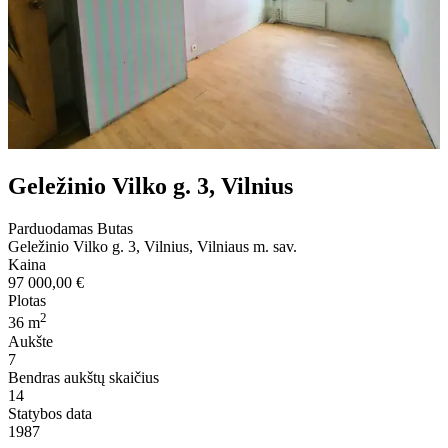
Geležinio Vilko g. 3, Vilnius
Parduodamas
Butas
Geležinio Vilko g. 3
,
Vilnius
,
Vilniaus m. sav.
Kaina
97 000,00 €
Plotas
2
36
m
Aukšte
7
Bendras aukštų skaičius
14
Statybos data
1987