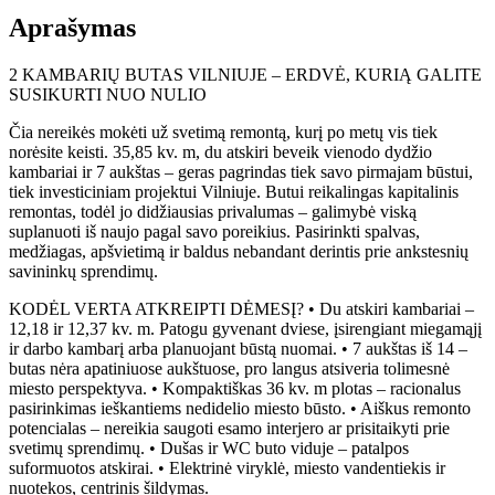
Aprašymas
2 KAMBARIŲ BUTAS VILNIUJE – ERDVĖ, KURIĄ GALITE
SUSIKURTI NUO NULIO
Čia nereikės mokėti už svetimą remontą, kurį po metų vis tiek
norėsite keisti. 35,85 kv. m, du atskiri beveik vienodo dydžio
kambariai ir 7 aukštas – geras pagrindas tiek savo pirmajam būstui,
tiek investiciniam projektui Vilniuje. Butui reikalingas kapitalinis
remontas, todėl jo didžiausias privalumas – galimybė viską
suplanuoti iš naujo pagal savo poreikius. Pasirinkti spalvas,
medžiagas, apšvietimą ir baldus nebandant derintis prie ankstesnių
savininkų sprendimų.
KODĖL VERTA ATKREIPTI DĖMESĮ? • Du atskiri kambariai –
12,18 ir 12,37 kv. m. Patogu gyvenant dviese, įsirengiant miegamąjį
ir darbo kambarį arba planuojant būstą nuomai. • 7 aukštas iš 14 –
butas nėra apatiniuose aukštuose, pro langus atsiveria tolimesnė
miesto perspektyva. • Kompaktiškas 36 kv. m plotas – racionalus
pasirinkimas ieškantiems nedidelio miesto būsto. • Aiškus remonto
potencialas – nereikia saugoti esamo interjero ar prisitaikyti prie
svetimų sprendimų. • Dušas ir WC buto viduje – patalpos
suformuotos atskirai. • Elektrinė viryklė, miesto vandentiekis ir
nuotekos, centrinis šildymas.