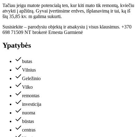
Tačiau jeigu matote potencialą ten, kur kiti mato tik remontą, kviečiu
atvykti į apžiūrą. Gyvai įvertinsime erdves, išplanavimą ir tai, ką iš
šių 35,85 kv. m galima sukurti.
Susisiekite – parodysiu objektą ir atsakysiu į visus klausimus. +370
698 71509 NT brokerė Ernesta Garmienė
Ypatybės
butas
Vilnius
Geležinio
Vilko
remontas
investicija
nuoma
būstas
centras