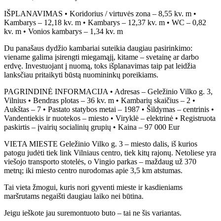
IŠPLANAVIMAS • Koridorius / virtuvės zona – 8,55 kv. m •
Kambarys – 12,18 kv. m • Kambarys – 12,37 kv. m • WC – 0,82
kv. m • Vonios kambarys – 1,34 kv. m
Du panašaus dydžio kambariai suteikia daugiau pasirinkimo:
viename galima įsirengti miegamąjį, kitame – svetainę ar darbo
erdvę. Investuojant į nuomą, toks išplanavimas taip pat leidžia
lanksčiau pritaikyti būstą nuomininkų poreikiams.
PAGRINDINĖ INFORMACIJA • Adresas – Geležinio Vilko g. 3,
Vilnius • Bendras plotas – 36 kv. m • Kambarių skaičius – 2 •
Aukštas – 7 • Pastato statybos metai – 1987 • Šildymas – centrinis •
Vandentiekis ir nuotekos – miesto • Viryklė – elektrinė • Registruota
paskirtis – įvairių socialinių grupių • Kaina – 97 000 Eur
VIETA MIESTE Geležinio Vilko g. 3 – miesto dalis, iš kurios
patogu judėti tiek link Vilniaus centro, tiek kitų rajonų. Netoliese yra
viešojo transporto stotelės, o Vingio parkas – maždaug už 370
metrų; iki miesto centro nurodomas apie 3,5 km atstumas.
Tai vieta žmogui, kuris nori gyventi mieste ir kasdieniams
maršrutams negaišti daugiau laiko nei būtina.
Jeigu ieškote jau suremontuoto buto – tai ne šis variantas.