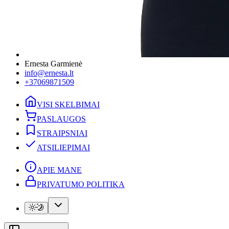
Ernesta Garmienė
info@ernesta.lt
+37069871509
VISI SKELBIMAI
PASLAUGOS
STRAIPSNIAI
ATSILIEPIMAI
APIE MANE
PRIVATUMO POLITIKA