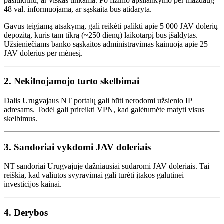
pasitikrinti, ar viskas tinkama. Po fizinio apsilankymo per maždaug
48 val. informuojama, ar sąskaita bus atidaryta.
Gavus teigiamą atsakymą, gali reikėti palikti apie 5 000 JAV dolerių
depozitą, kuris tam tikrą (~250 dienų) laikotarpį bus įšaldytas.
Užsieniečiams banko sąskaitos administravimas kainuoja apie 25
JAV dolerius per mėnesį.
2. Nekilnojamojo turto skelbimai
Dalis Urugvajaus NT portalų gali būti nerodomi užsienio IP
adresams. Todėl gali prireikti VPN, kad galėtumėte matyti visus
skelbimus.
3. Sandoriai vykdomi JAV doleriais
NT sandoriai Urugvajuje dažniausiai sudaromi JAV doleriais. Tai
reiškia, kad valiutos svyravimai gali turėti įtakos galutinei
investicijos kainai.
4. Derybos