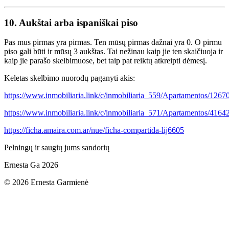
10. Aukštai arba ispaniškai piso
Pas mus pirmas yra pirmas. Ten mūsų pirmas dažnai yra 0. O pirmu
piso gali būti ir mūsų 3 aukštas. Tai nežinau kaip jie ten skaičiuoja ir
kaip jie parašo skelbimuose, bet taip pat reiktų atkreipti dėmesį.
Keletas skelbimo nuorodų paganyti akis:
https://www.inmobiliaria.link/c/inmobiliaria_559/Apartamentos/1267
https://www.inmobiliaria.link/c/inmobiliaria_571/Apartamentos/4164
https://ficha.amaira.com.ar/nue/ficha-compartida-lij6605
Pelningų ir saugių jums sandorių
Ernesta Ga 2026
©
2026
Ernesta Garmienė