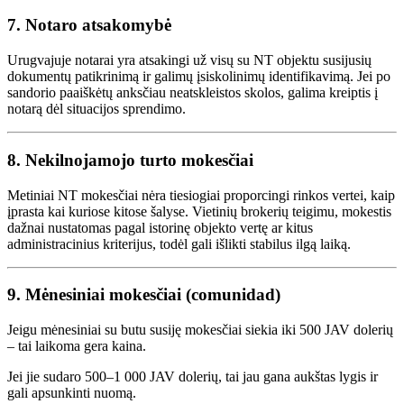
7. Notaro atsakomybė
Urugvajuje notarai yra atsakingi už visų su NT objektu susijusių
dokumentų patikrinimą ir galimų įsiskolinimų identifikavimą. Jei po
sandorio paaiškėtų anksčiau neatskleistos skolos, galima kreiptis į
notarą dėl situacijos sprendimo.
8. Nekilnojamojo turto mokesčiai
Metiniai NT mokesčiai nėra tiesiogiai proporcingi rinkos vertei, kaip
įprasta kai kuriose kitose šalyse. Vietinių brokerių teigimu, mokestis
dažnai nustatomas pagal istorinę objekto vertę ar kitus
administracinius kriterijus, todėl gali išlikti stabilus ilgą laiką.
9. Mėnesiniai mokesčiai (comunidad)
Jeigu mėnesiniai su butu susiję mokesčiai siekia iki 500 JAV dolerių
– tai laikoma gera kaina.
Jei jie sudaro 500–1 000 JAV dolerių, tai jau gana aukštas lygis ir
gali apsunkinti nuomą.