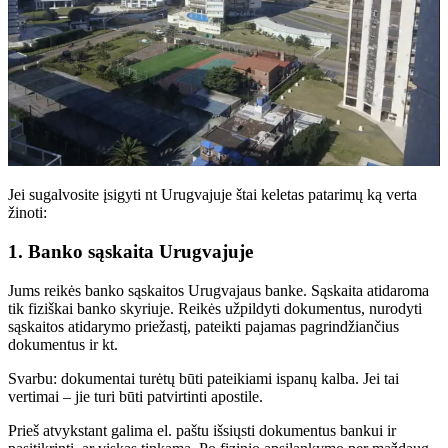
Jei sugalvosite įsigyti nt Urugvajuje štai keletas patarimų ką verta
žinoti:
1. Banko sąskaita Urugvajuje
Jums reikės banko sąskaitos Urugvajaus banke. Sąskaita atidaroma
tik fiziškai banko skyriuje. Reikės užpildyti dokumentus, nurodyti
sąskaitos atidarymo priežastį, pateikti pajamas pagrindžiančius
dokumentus ir kt.
Svarbu: dokumentai turėtų būti pateikiami ispanų kalba. Jei tai
vertimai – jie turi būti patvirtinti apostile.
Prieš atvykstant galima el. paštu išsiųsti dokumentus bankui ir