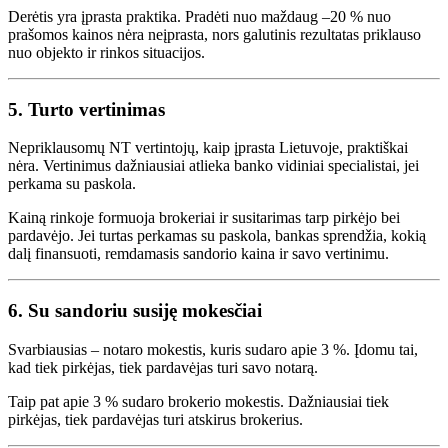
Derėtis yra įprasta praktika. Pradėti nuo maždaug –20 % nuo
prašomos kainos nėra neįprasta, nors galutinis rezultatas priklauso
nuo objekto ir rinkos situacijos.
5. Turto vertinimas
Nepriklausomų NT vertintojų, kaip įprasta Lietuvoje, praktiškai
nėra. Vertinimus dažniausiai atlieka banko vidiniai specialistai, jei
perkama su paskola.
Kainą rinkoje formuoja brokeriai ir susitarimas tarp pirkėjo bei
pardavėjo. Jei turtas perkamas su paskola, bankas sprendžia, kokią
dalį finansuoti, remdamasis sandorio kaina ir savo vertinimu.
6. Su sandoriu susiję mokesčiai
Svarbiausias – notaro mokestis, kuris sudaro apie 3 %. Įdomu tai,
kad tiek pirkėjas, tiek pardavėjas turi savo notarą.
Taip pat apie 3 % sudaro brokerio mokestis. Dažniausiai tiek
pirkėjas, tiek pardavėjas turi atskirus brokerius.