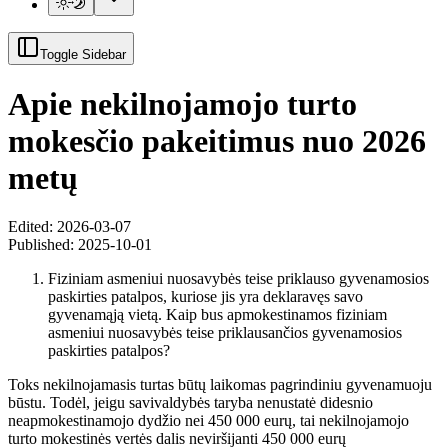
Toggle Sidebar
Apie nekilnojamojo turto
mokesčio pakeitimus nuo 2026
metų
Edited: 2026-03-07
Published:
2025-10-01
Fiziniam asmeniui nuosavybės teise priklauso gyvenamosios
paskirties patalpos, kuriose jis yra deklaravęs savo
gyvenamąją vietą. Kaip bus apmokestinamos fiziniam
asmeniui nuosavybės teise priklausančios gyvenamosios
paskirties patalpos?
Toks nekilnojamasis turtas būtų laikomas pagrindiniu gyvenamuoju
būstu. Todėl, jeigu savivaldybės taryba nenustatė didesnio
neapmokestinamojo dydžio nei 450 000 eurų, tai nekilnojamojo
turto mokestinės vertės dalis neviršijanti 450 000 eurų