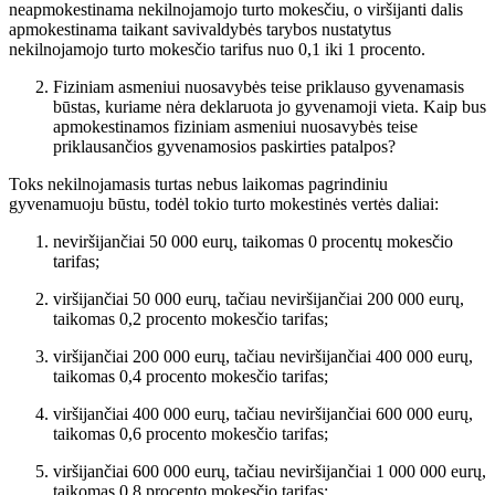
neapmokestinama nekilnojamojo turto mokesčiu, o viršijanti dalis
apmokestinama taikant savivaldybės tarybos nustatytus
nekilnojamojo turto mokesčio tarifus nuo 0,1 iki 1 procento.
Fiziniam asmeniui nuosavybės teise priklauso gyvenamasis
būstas, kuriame nėra deklaruota jo gyvenamoji vieta. Kaip bus
apmokestinamos fiziniam asmeniui nuosavybės teise
priklausančios gyvenamosios paskirties patalpos?
Toks nekilnojamasis turtas nebus laikomas pagrindiniu
gyvenamuoju būstu, todėl tokio turto mokestinės vertės daliai:
neviršijančiai 50 000 eurų, taikomas 0 procentų mokesčio
tarifas;
viršijančiai 50 000 eurų, tačiau neviršijančiai 200 000 eurų,
taikomas 0,2 procento mokesčio tarifas;
viršijančiai 200 000 eurų, tačiau neviršijančiai 400 000 eurų,
taikomas 0,4 procento mokesčio tarifas;
viršijančiai 400 000 eurų, tačiau neviršijančiai 600 000 eurų,
taikomas 0,6 procento mokesčio tarifas;
viršijančiai 600 000 eurų, tačiau neviršijančiai 1 000 000 eurų,
taikomas 0,8 procento mokesčio tarifas;