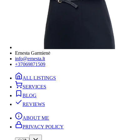
Ernesta Garmienė
info@ernesta.lt
+37069871509
ALL LISTINGS
SERVICES
BLOG
REVIEWS
ABOUT ME
PRIVACY POLICY