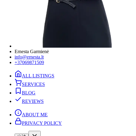
Ernesta Garmienė
info@ernesta.lt
+37069871509
ALL LISTINGS
SERVICES
BLOG
REVIEWS
ABOUT ME
PRIVACY POLICY