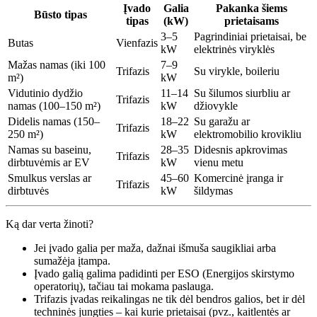
Įvado
Galia
Pakanka šiems
Būsto tipas
tipas
(kW)
prietaisams
3–5
Pagrindiniai prietaisai, be
Butas
Vienfazis
kW
elektrinės viryklės
Mažas namas (iki 100
7–9
Trifazis
Su virykle, boileriu
m²)
kW
Vidutinio dydžio
11–14
Su šilumos siurbliu ar
Trifazis
namas (100–150 m²)
kW
džiovykle
Didelis namas (150–
18–22
Su garažu ar
Trifazis
250 m²)
kW
elektromobilio krovikliu
Namas su baseinu,
28–35
Didesnis apkrovimas
Trifazis
dirbtuvėmis ar EV
kW
vienu metu
Smulkus verslas ar
45–60
Komercinė įranga ir
Trifazis
dirbtuvės
kW
šildymas
Ką dar verta žinoti?
Jei įvado galia per maža, dažnai išmuša saugikliai arba
sumažėja įtampa.
Įvado galią galima padidinti per ESO (Energijos skirstymo
operatorių), tačiau tai mokama paslauga.
Trifazis įvadas reikalingas ne tik dėl bendros galios, bet ir dėl
techninės jungties – kai kurie prietaisai (pvz., kaitlentės ar