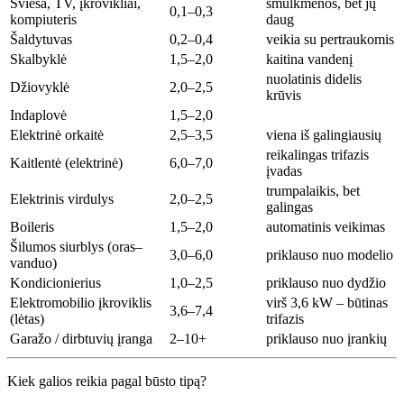
Šviesa, TV, įkrovikliai,
smulkmenos, bet jų
0,1–0,3
kompiuteris
daug
Šaldytuvas
0,2–0,4
veikia su pertraukomis
Skalbyklė
1,5–2,0
kaitina vandenį
nuolatinis didelis
Džiovyklė
2,0–2,5
krūvis
Indaplovė
1,5–2,0
Elektrinė orkaitė
2,5–3,5
viena iš galingiausių
reikalingas trifazis
Kaitlentė (elektrinė)
6,0–7,0
įvadas
trumpalaikis, bet
Elektrinis virdulys
2,0–2,5
galingas
Boileris
1,5–2,0
automatinis veikimas
Šilumos siurblys (oras–
3,0–6,0
priklauso nuo modelio
vanduo)
Kondicionierius
1,0–2,5
priklauso nuo dydžio
Elektromobilio įkroviklis
virš 3,6 kW – būtinas
3,6–7,4
(lėtas)
trifazis
Garažo / dirbtuvių įranga
2–10+
priklauso nuo įrankių
Kiek galios reikia pagal būsto tipą?