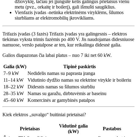
džiovyklę, tačiau jei įjungsite kelis galingus prietaisus vienu
metu (pvz., orkaitę ir boilerį), gali išmušti saugiklius.
Vienfazis įvadas -netinka elektrinėms viryklėms, šilumos
siurbliams ar elektromobilių įkrovikliams.
Trifazis įvadas (3 fazės) Trifazis įvadas yra galingesnis – elektros
tiekimas vyksta trimis fazėmis po 400 V. Jis naudojamas didesniuose
namuose, verslo patalpose ar ten, kur reikalinga didesnė galia.
Galios diapazonas čia labai platus – nuo 7 iki net 60 kW.
Galia (kW)
Tipinė paskirtis
7–9 kW
Nedidelis namas su paprasta įranga
11–14 kW
Vidutinio dydžio namas su elektrine virykle ir boileriu
18–22 kW
Didesnis namas su šilumos siurbliu
28–35 kW
Namas su garažu, dirbtuvėmis ar baseinu
45–60 kW
Komercinės ar gamybinės patalpos
Kiek elektros „suvalgo“ buitiniai prietaisai?
Vidutinė galia
Prietaisas
Pastabos
(kW)