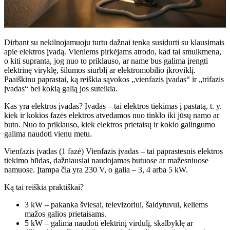
Dirbant su nekilnojamuoju turtu dažnai tenka susidurti su klausimais
apie elektros įvadą. Vieniems pirkėjams atrodo, kad tai smulkmena,
o kiti supranta, jog nuo to priklauso, ar name bus galima įrengti
elektrinę viryklę, šilumos siurblį ar elektromobilio įkroviklį.
Paaiškinu paprastai, ką reiškia sąvokos „vienfazis įvadas“ ir „trifazis
įvadas“ bei kokią galią jos suteikia.
Kas yra elektros įvadas? Įvadas – tai elektros tiekimas į pastatą, t. y.
kiek ir kokios fazės elektros atvedamos nuo tinklo iki jūsų namo ar
buto. Nuo to priklauso, kiek elektros prietaisų ir kokio galingumo
galima naudoti vienu metu.
Vienfazis įvadas (1 fazė) Vienfazis įvadas – tai paprastesnis elektros
tiekimo būdas, dažniausiai naudojamas butuose ar mažesniuose
namuose. Įtampa čia yra 230 V, o galia – 3, 4 arba 5 kW.
Ką tai reiškia praktiškai?
3 kW – pakanka šviesai, televizoriui, šaldytuvui, keliems
mažos galios prietaisams.
5 kW – galima naudoti elektrinį virdulį, skalbyklę ar