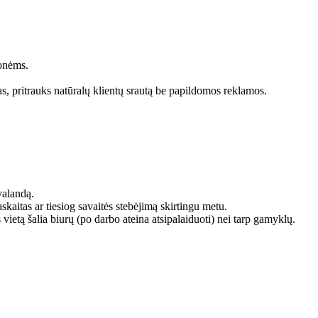
monėms.
as, pritrauks natūralų klientų srautą be papildomos reklamos.
valandą.
tas ar tiesiog savaitės stebėjimą skirtingu metu.
 vietą šalia biurų (po darbo ateina atsipalaiduoti) nei tarp gamyklų.