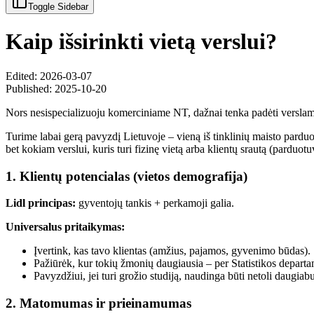
Toggle Sidebar
Kaip išsirinkti vietą verslui?
Edited: 2026-03-07
Published:
2025-10-20
Nors nesispecializuoju komerciniame NT, dažnai tenka padėti verslams įsik
Turime labai gerą pavyzdį Lietuvoje – vieną iš tinklinių maisto parduot
bet kokiam verslui, kuris turi fizinę vietą arba klientų srautą (parduotuv
1. Klientų potencialas (vietos demografija)
Lidl principas:
gyventojų tankis + perkamoji galia.
Universalus pritaikymas:
Įvertink, kas tavo klientas (amžius, pajamos, gyvenimo būdas).
Pažiūrėk, kur tokių žmonių daugiausia – per Statistikos depa
Pavyzdžiui, jei turi grožio studiją, naudinga būti netoli daugia
2. Matomumas ir prieinamumas