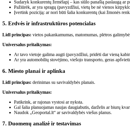
Sudaryk konkurentų žemėlapį – kas siūlo panašią paslaugą ar p
Pažiūrėk, ar yra spragų (pavyzdžiui, vietų be nė vienos kirpyklo
Įvertink poziciją: ar nori būti šalia konkurentų (kai žmonės renkas
5. Erdvės ir infrastruktūros potencialas
Lidl principas:
vietos pakankamumas, matomumas, plėtros galimybė
Universalus pritaikymas:
Ar tavo vietoje galima augti (pavyzdžiui, pridėti dar vieną kabin
Ar yra automobilių stovėjimo, viešojo transporto, geras apšvieti
6. Miesto planai ir aplinka
Lidl principas:
derinimas su savivaldybės planais.
Universalus pritaikymas:
Patikrink, ar rajonas vystosi ar nyksta.
Gal šalia planuojamas naujas daugiabutis, darželis ar biurų kvart
Naudok „Geoportal.lt“ ar savivaldybės viešus planus.
7. Duomenų analizė ir testavimas