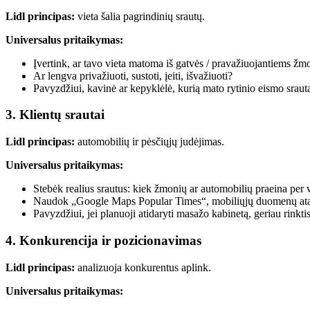
Lidl principas:
vieta šalia pagrindinių srautų.
Universalus pritaikymas:
Įvertink, ar tavo vieta matoma iš gatvės / pravažiuojantiems ž
Ar lengva privažiuoti, sustoti, įeiti, išvažiuoti?
Pavyzdžiui, kavinė ar kepyklėlė, kurią mato rytinio eismo sraut
3. Klientų srautai
Lidl principas:
automobilių ir pėsčiųjų judėjimas.
Universalus pritaikymas:
Stebėk realius srautus: kiek žmonių ar automobilių praeina per 
Naudok „Google Maps Popular Times“, mobiliųjų duomenų ataskai
Pavyzdžiui, jei planuoji atidaryti masažo kabinetą, geriau rinktis
4. Konkurencija ir pozicionavimas
Lidl principas:
analizuoja konkurentus aplink.
Universalus pritaikymas: