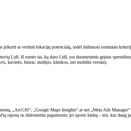
urti ar vertinti lokacijų potencialą, todėl dalinuosi esminiais kriterijai
uvių Lidl. Iš esmės tai, ką daro Lidl, yra duomenimis grįstas sprendimų p
ės, kavinės, biurai, studijos, klinikos, net mobilūs verslai).
rtamentą, „ArcGIS“, „Google Maps Insights“ ar net „Meta Ads Manager“
bučių rajonų su didesnėmis pajamomis; jei sporto klubą – ten, kur daug 