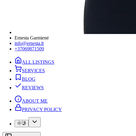
Ernesta Garmienė
info@ernesta.lt
+37069871509
ALL LISTINGS
SERVICES
BLOG
REVIEWS
ABOUT ME
PRIVACY POLICY