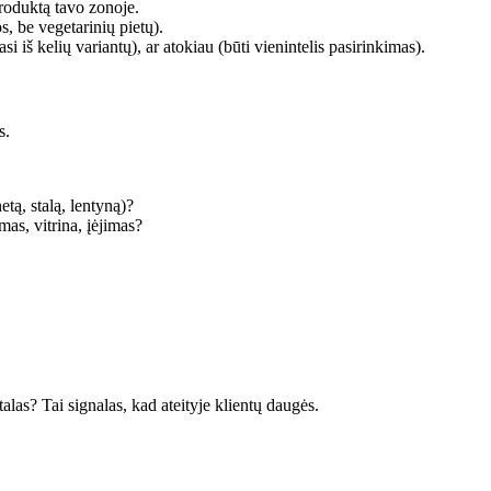
roduktą tavo zonoje.
s, be vegetarinių pietų).
i iš kelių variantų), ar atokiau (būti vienintelis pasirinkimas).
s.
etą, stalą, lentyną)?
mas, vitrina, įėjimas?
alas? Tai signalas, kad ateityje klientų daugės.