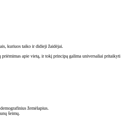
s, kuriuos taiko ir didieji žaidėjai.
riėmimas apie vietą, ir tokį principą galima universaliai pritaikyti
 demografinius žemėlapius.
jaunų šeimų.